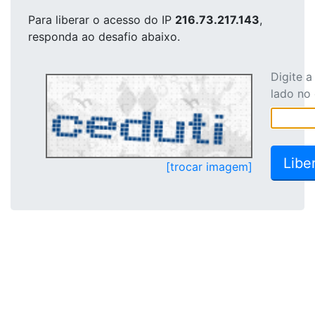
Para liberar o acesso
do IP
216.73.217.143
,
responda ao desafio abaixo.
Digite 
lado no
[trocar imagem]